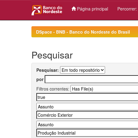
Página principal
Percorrer
Skip
navigation
DSpace - BNB - Banco do Nordeste do Brasil
Pesquisar
Pesquisar:
por
Filtros correntes: