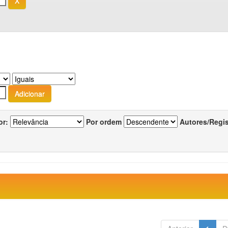
or:
Por ordem
Autores/Regi