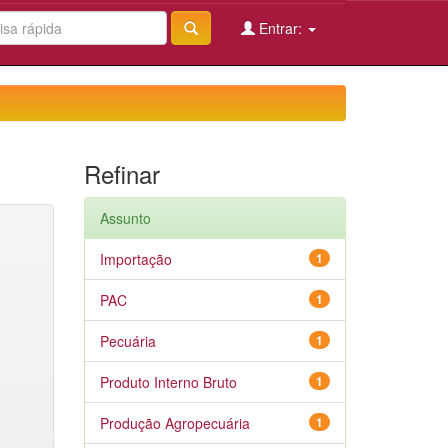
Entrar:
Refinar
Assunto
Importação
1
PAC
1
Pecuária
1
Produto Interno Bruto
1
Produção Agropecuária
1