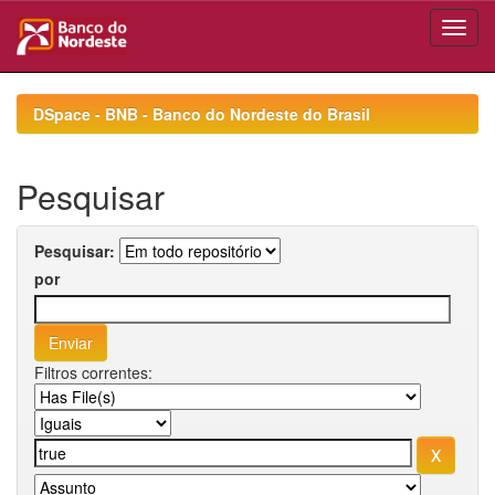
Skip
navigation
DSpace - BNB - Banco do Nordeste do Brasil
Pesquisar
Pesquisar:
por
Filtros correntes: