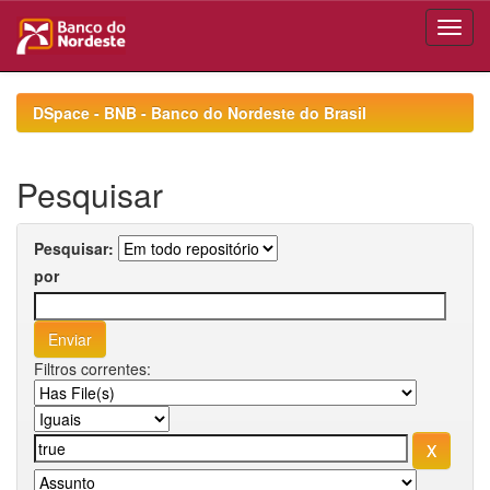
Skip
navigation
DSpace - BNB - Banco do Nordeste do Brasil
Pesquisar
Pesquisar:
por
Filtros correntes: