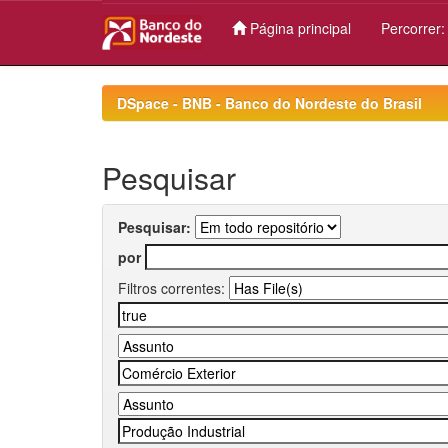
Página principal
Percorrer
Skip
navigation
DSpace - BNB - Banco do Nordeste do Brasil
Pesquisar
Pesquisar:
por
Filtros correntes: