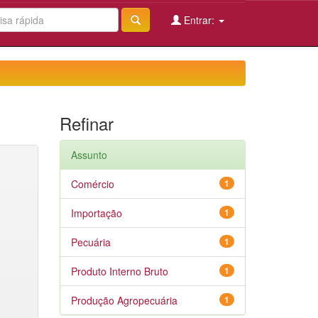
Entrar:
Refinar
Assunto
Comércio
1
Importação
1
Pecuária
1
Produto Interno Bruto
1
Produção Agropecuária
1