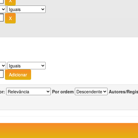
or:
Por ordem
Autores/Regi