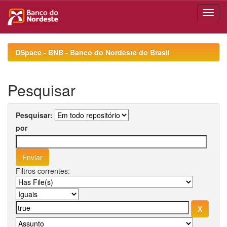
Skip
navigation
DSpace - BNB - Banco do Nordeste do Brasil
Pesquisar
Pesquisar:
por
Filtros correntes: