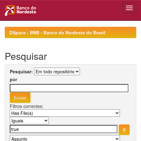
Skip
navigation
DSpace - BNB - Banco do Nordeste do Brasil
Pesquisar
Pesquisar:
por
Filtros correntes: