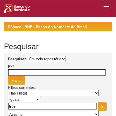
Skip
navigation
DSpace - BNB - Banco do Nordeste do Brasil
Pesquisar
Pesquisar:
por
Filtros correntes: