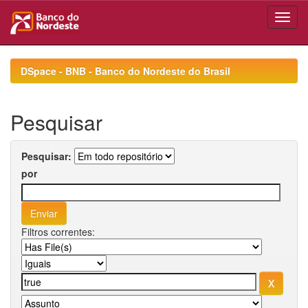
Skip
navigation
DSpace - BNB - Banco do Nordeste do Brasil
Pesquisar
Pesquisar:
por
Filtros correntes: