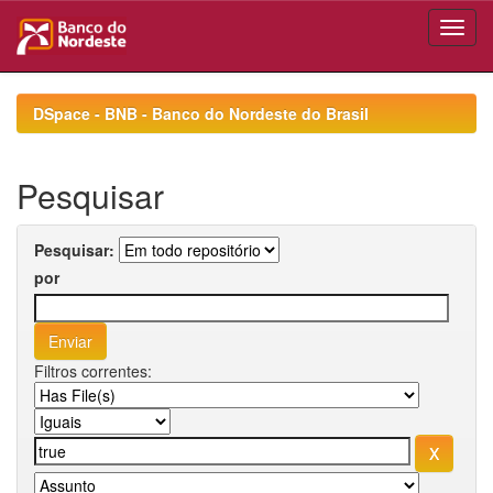
Skip
navigation
DSpace - BNB - Banco do Nordeste do Brasil
Pesquisar
Pesquisar:
por
Filtros correntes: