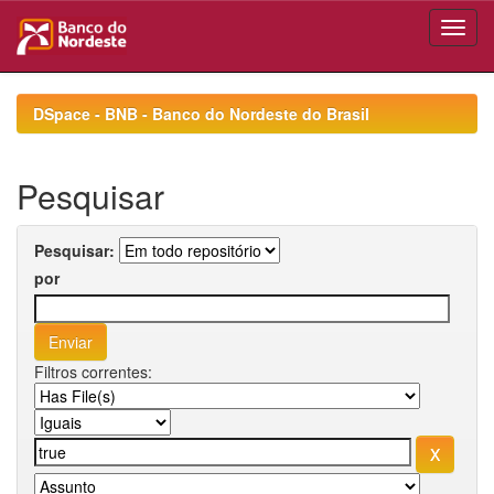
Skip
navigation
DSpace - BNB - Banco do Nordeste do Brasil
Pesquisar
Pesquisar:
por
Filtros correntes: