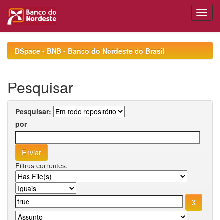
Skip
navigation
DSpace - BNB - Banco do Nordeste do Brasil
Pesquisar
Pesquisar:
por
Filtros correntes: