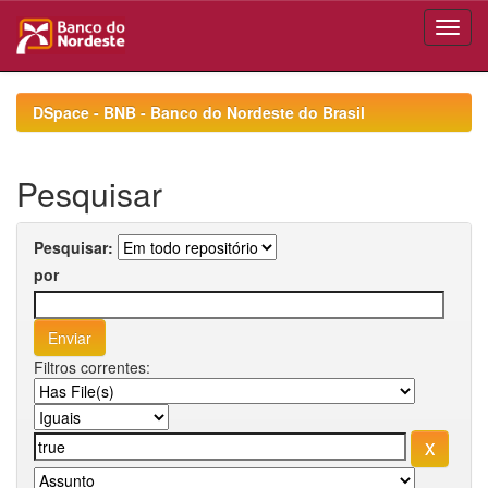
Skip
navigation
DSpace - BNB - Banco do Nordeste do Brasil
Pesquisar
Pesquisar:
por
Filtros correntes: