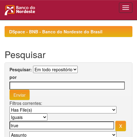
Skip
navigation
DSpace - BNB - Banco do Nordeste do Brasil
Pesquisar
Pesquisar:
por
Filtros correntes: