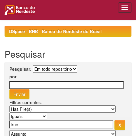
Skip
navigation
DSpace - BNB - Banco do Nordeste do Brasil
Pesquisar
Pesquisar:
por
Filtros correntes: