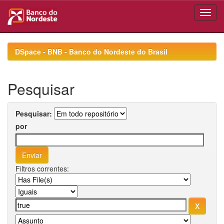
Skip
navigation
DSpace - BNB - Banco do Nordeste do Brasil
Pesquisar
Pesquisar:
por
Filtros correntes: