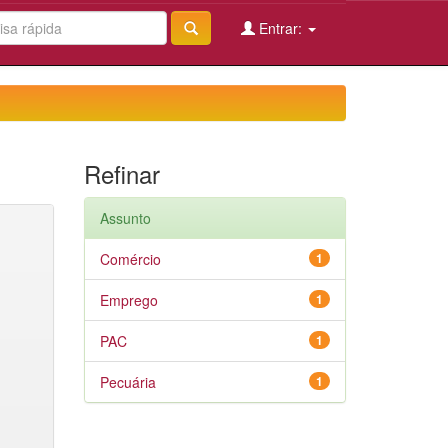
Entrar:
Refinar
Assunto
Comércio
1
Emprego
1
PAC
1
Pecuária
1