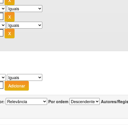
or:
Por ordem
Autores/Regi