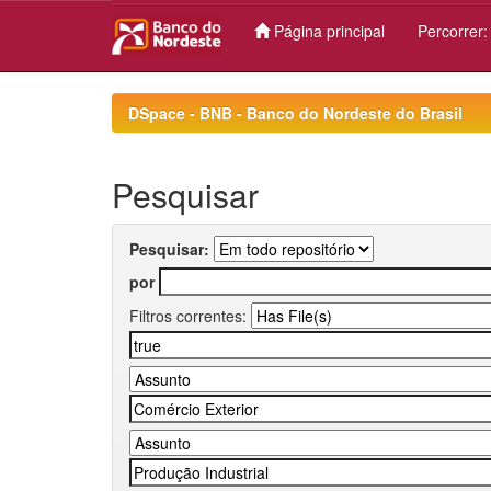
Página principal
Percorrer
Skip
navigation
DSpace - BNB - Banco do Nordeste do Brasil
Pesquisar
Pesquisar:
por
Filtros correntes: