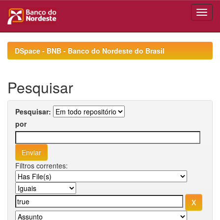
Skip
navigation
DSpace - BNB - Banco do Nordeste do Brasil
Pesquisar
Pesquisar:
por
Filtros correntes: