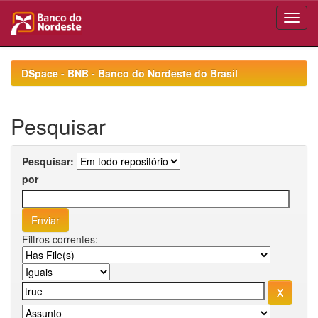
Skip
navigation
DSpace - BNB - Banco do Nordeste do Brasil
Pesquisar
Pesquisar:
por
Filtros correntes: