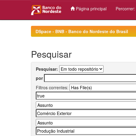
Página principal
Percorrer
Skip
navigation
DSpace - BNB - Banco do Nordeste do Brasil
Pesquisar
Pesquisar:
por
Filtros correntes: