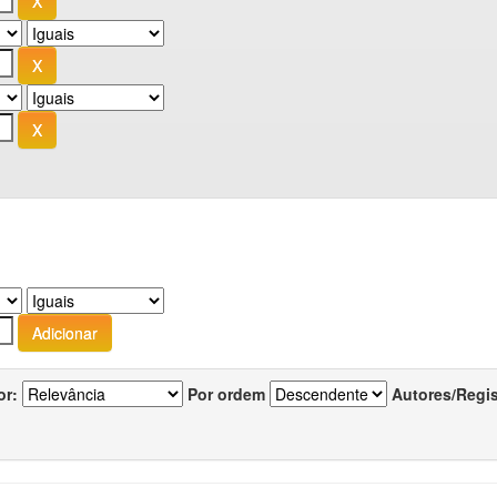
or:
Por ordem
Autores/Regi