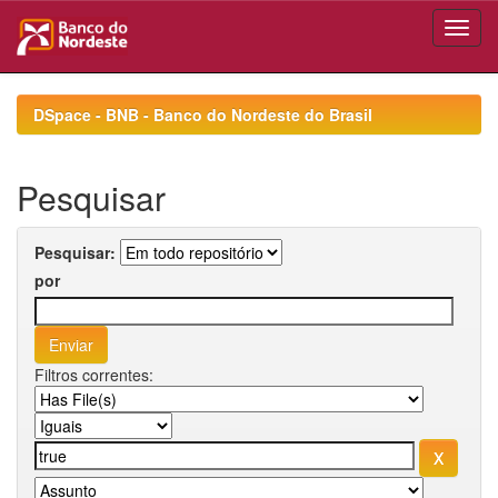
Skip
navigation
DSpace - BNB - Banco do Nordeste do Brasil
Pesquisar
Pesquisar:
por
Filtros correntes: