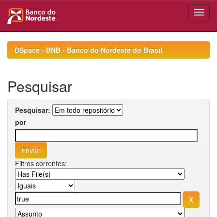
Skip
navigation
DSpace - BNB - Banco do Nordeste do Brasil
Pesquisar
Pesquisar:
por
Filtros correntes: