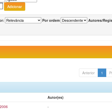
or:
Por ordem
Autores/Regi
Anterior
1
P
Autor(es)
 2006
-