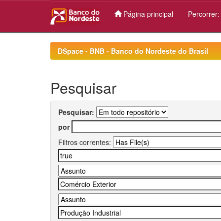
Página principal
Percorrer
Skip
navigation
DSpace - BNB - Banco do Nordeste do Brasil
Pesquisar
Pesquisar:
por
Filtros correntes: