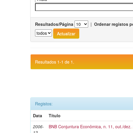
Resultados/Página
|
Ordenar registos p
Resultados 1-1 de 1.
Registos:
Data
Título
2006-
BNB Conjuntura Econômica, n. 11, out./dez.
12