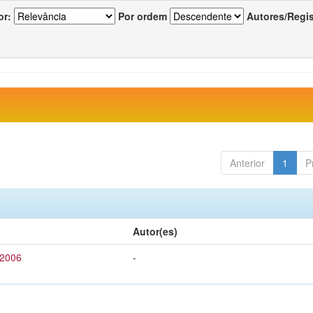
or:
Por ordem
Autores/Regi
Anterior
1
P
Autor(es)
 2006
-