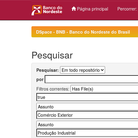
Página principal
Percorrer
Skip
navigation
DSpace - BNB - Banco do Nordeste do Brasil
Pesquisar
Pesquisar:
por
Filtros correntes: