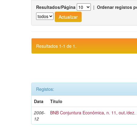
Resultados/Página
|
Ordenar registos p
Resultados 1-1 de 1.
Registos:
Data
Título
2006-
BNB Conjuntura Econômica, n. 11, out./dez.
12