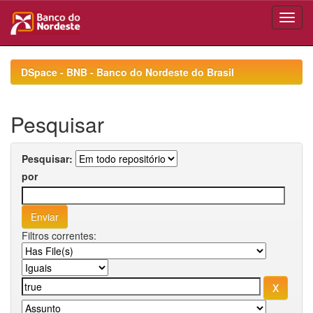
Skip
navigation
DSpace - BNB - Banco do Nordeste do Brasil
Pesquisar
Pesquisar:
por
Filtros correntes: