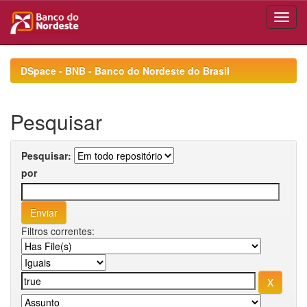
Skip
navigation
DSpace - BNB - Banco do Nordeste do Brasil
Pesquisar
Pesquisar:
por
Filtros correntes: