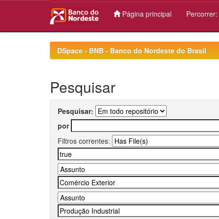
Página principal
Percorrer
Skip
navigation
DSpace - BNB - Banco do Nordeste do Brasil
Pesquisar
Pesquisar:
por
Filtros correntes: