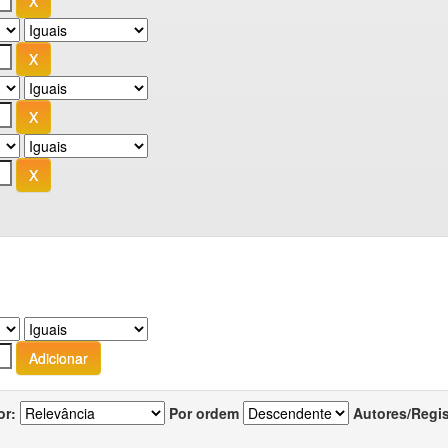
or:
Por ordem
Autores/Regi