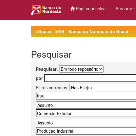
Página principal
Percorrer
Skip
navigation
DSpace - BNB - Banco do Nordeste do Brasil
Pesquisar
Pesquisar:
por
Filtros correntes: