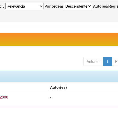
or:
Por ordem
Autores/Regi
Anterior
1
P
Autor(es)
 2006
-