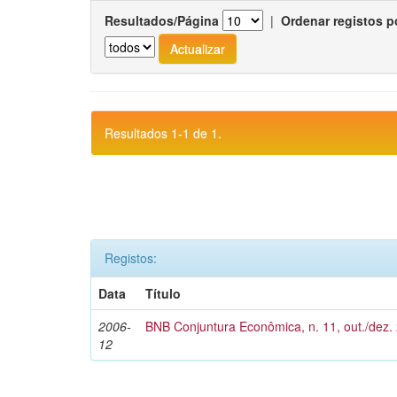
Resultados/Página
|
Ordenar registos p
Resultados 1-1 de 1.
Registos:
Data
Título
2006-
BNB Conjuntura Econômica, n. 11, out./dez.
12