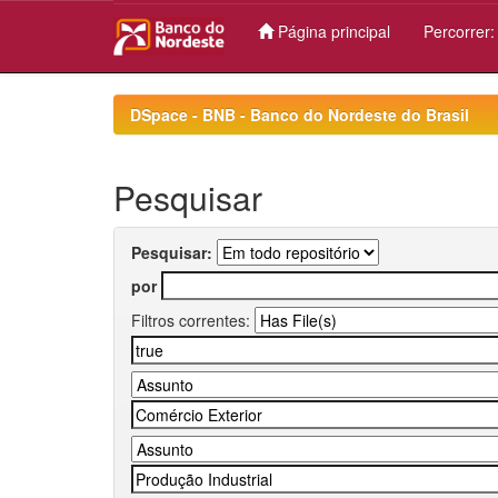
Página principal
Percorrer
Skip
navigation
DSpace - BNB - Banco do Nordeste do Brasil
Pesquisar
Pesquisar:
por
Filtros correntes: