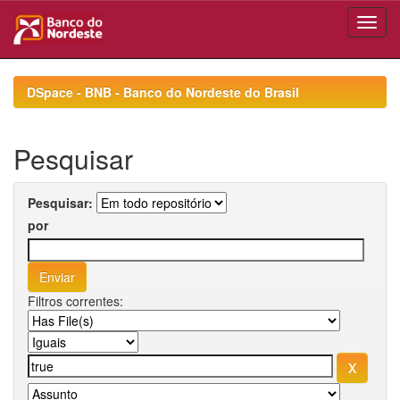
Skip
navigation
DSpace - BNB - Banco do Nordeste do Brasil
Pesquisar
Pesquisar:
por
Filtros correntes: