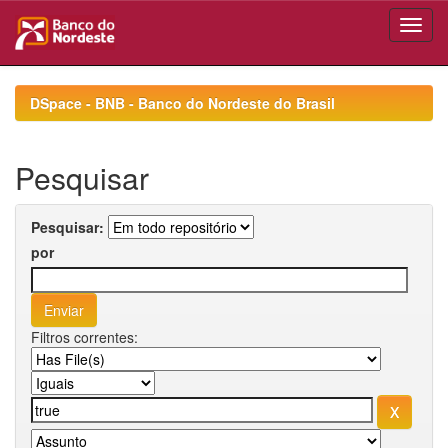
Skip
navigation
DSpace - BNB - Banco do Nordeste do Brasil
Pesquisar
Pesquisar:
por
Filtros correntes: