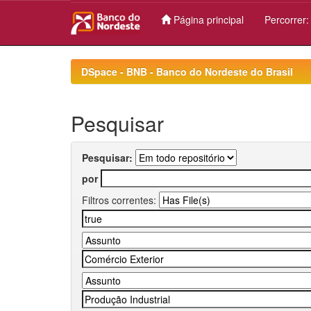
Página principal
Percorrer
Skip
navigation
DSpace - BNB - Banco do Nordeste do Brasil
Pesquisar
Pesquisar:
por
Filtros correntes: