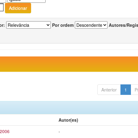
or:
Por ordem
Autores/Regi
Anterior
1
P
Autor(es)
 2006
-