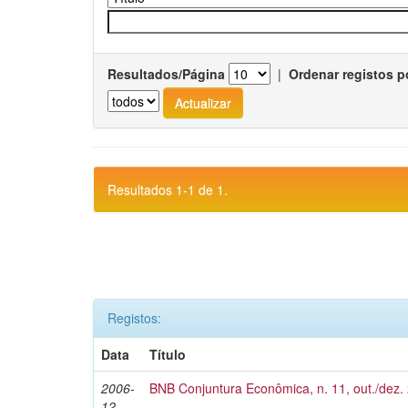
Resultados/Página
|
Ordenar registos p
Resultados 1-1 de 1.
Registos:
Data
Título
2006-
BNB Conjuntura Econômica, n. 11, out./dez.
12