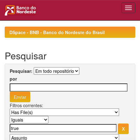
Skip
navigation
DSpace - BNB - Banco do Nordeste do Brasil
Pesquisar
Pesquisar:
por
Filtros correntes: