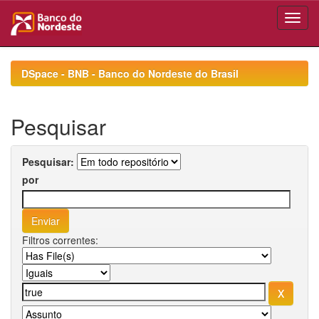
Skip
navigation
DSpace - BNB - Banco do Nordeste do Brasil
Pesquisar
Pesquisar:
por
Filtros correntes: