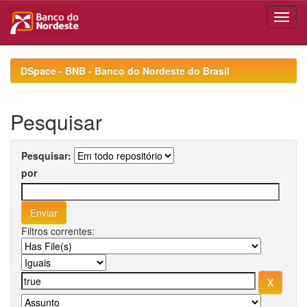
Skip
navigation
DSpace - BNB - Banco do Nordeste do Brasil
Pesquisar
Pesquisar:
por
Filtros correntes: