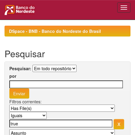
Skip
navigation
DSpace - BNB - Banco do Nordeste do Brasil
Pesquisar
Pesquisar:
por
Filtros correntes: