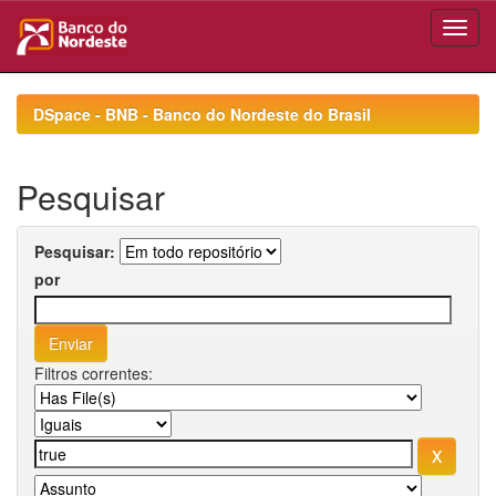
Skip
navigation
DSpace - BNB - Banco do Nordeste do Brasil
Pesquisar
Pesquisar:
por
Filtros correntes: