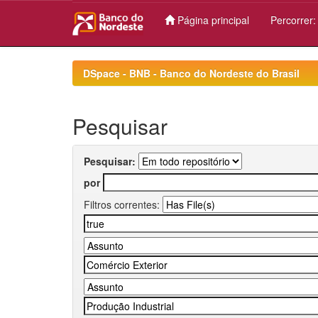
Página principal
Percorrer
Skip
navigation
DSpace - BNB - Banco do Nordeste do Brasil
Pesquisar
Pesquisar:
por
Filtros correntes: