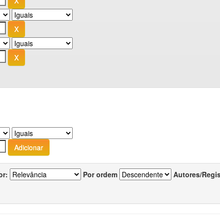
or:
Por ordem
Autores/Regi