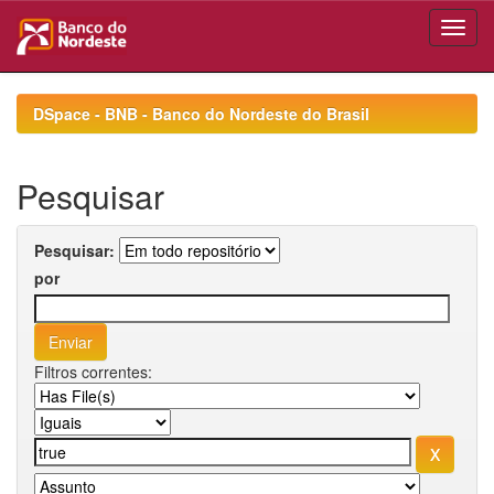
Skip
navigation
DSpace - BNB - Banco do Nordeste do Brasil
Pesquisar
Pesquisar:
por
Filtros correntes: