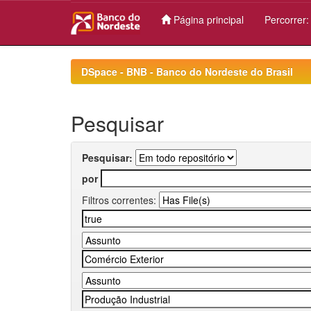
Página principal
Percorrer
Skip
navigation
DSpace - BNB - Banco do Nordeste do Brasil
Pesquisar
Pesquisar:
por
Filtros correntes: