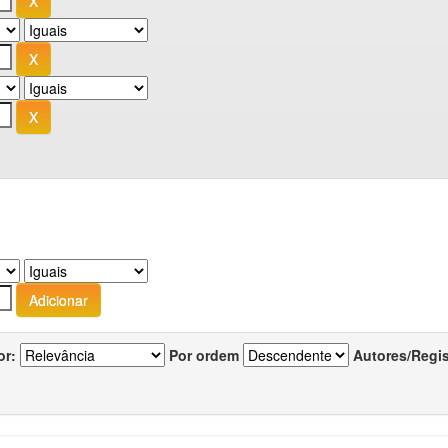
or:
Por ordem
Autores/Regi