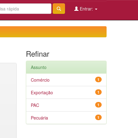
Entrar:
Refinar
Assunto
Comércio
1
Exportação
1
PAC
1
Pecuária
1