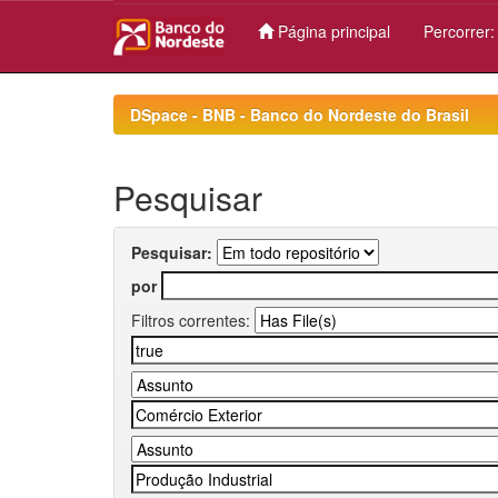
Página principal
Percorrer
Skip
navigation
DSpace - BNB - Banco do Nordeste do Brasil
Pesquisar
Pesquisar:
por
Filtros correntes: