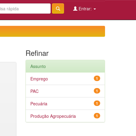
Entrar:
Refinar
Assunto
Emprego
1
PAC
1
Pecuária
1
Produção Agropecuária
1