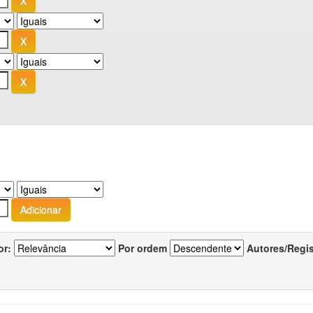
or:
Por ordem
Autores/Regi