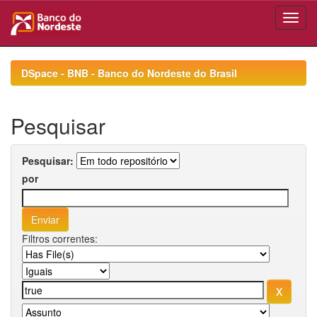
Skip
navigation
DSpace - BNB - Banco do Nordeste do Brasil
Pesquisar
Pesquisar:
por
Filtros correntes: