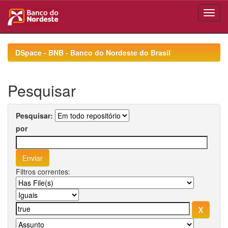
Skip
navigation
DSpace - BNB - Banco do Nordeste do Brasil
Pesquisar
Pesquisar:
por
Filtros correntes: