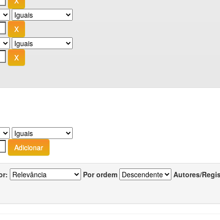
or:
Por ordem
Autores/Regi