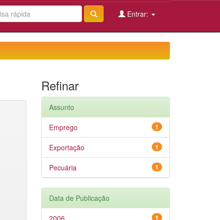
Entrar:
Refinar
Assunto
Emprego
1
Exportação
1
Pecuária
1
Data de Publicação
2006
1