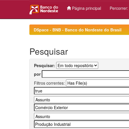
Página principal
Percorrer
Skip
navigation
DSpace - BNB - Banco do Nordeste do Brasil
Pesquisar
Pesquisar:
por
Filtros correntes: