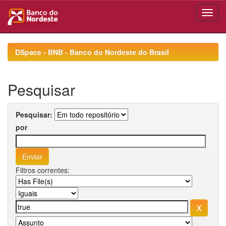
Skip
navigation
DSpace - BNB - Banco do Nordeste do Brasil
Pesquisar
Pesquisar:
por
Filtros correntes: