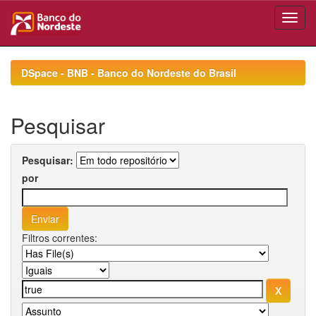
Skip
navigation
DSpace - BNB - Banco do Nordeste do Brasil
Pesquisar
Pesquisar:
por
Filtros correntes: