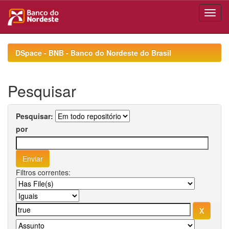
Skip
navigation
DSpace - BNB - Banco do Nordeste do Brasil
Pesquisar
Pesquisar:
por
Filtros correntes: