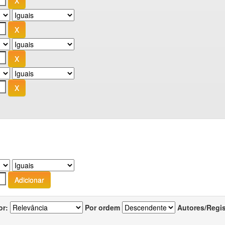
or:
Por ordem
Autores/Regi