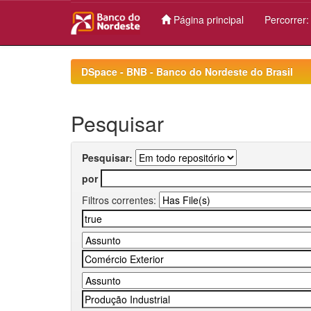
Página principal
Percorrer
Skip
navigation
DSpace - BNB - Banco do Nordeste do Brasil
Pesquisar
Pesquisar:
por
Filtros correntes: