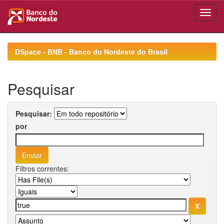
Skip
navigation
DSpace - BNB - Banco do Nordeste do Brasil
Pesquisar
Pesquisar:
por
Filtros correntes: