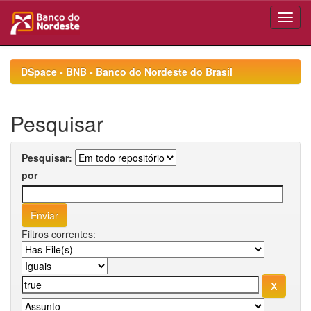
Skip
navigation
DSpace - BNB - Banco do Nordeste do Brasil
Pesquisar
Pesquisar:
por
Filtros correntes: