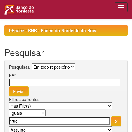
Skip
navigation
DSpace - BNB - Banco do Nordeste do Brasil
Pesquisar
Pesquisar:
por
Filtros correntes: